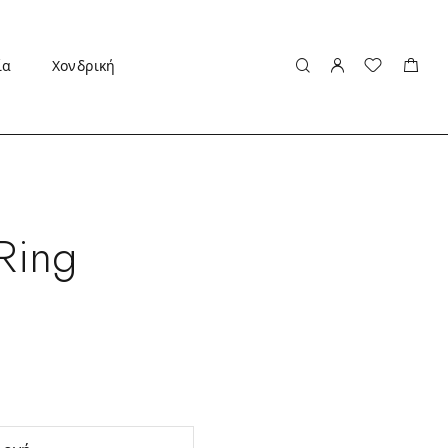
ία
Χονδρική
Ring