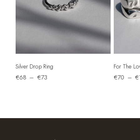
Silver Drop Ring
For The Lo
€
68
–
€
73
€
70
–
€