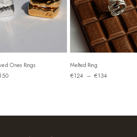
ved Ones Rings
Melted Ring
150
€
124
–
€
134