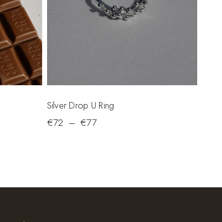
Silver Drop U Ring
€
72
–
€
77