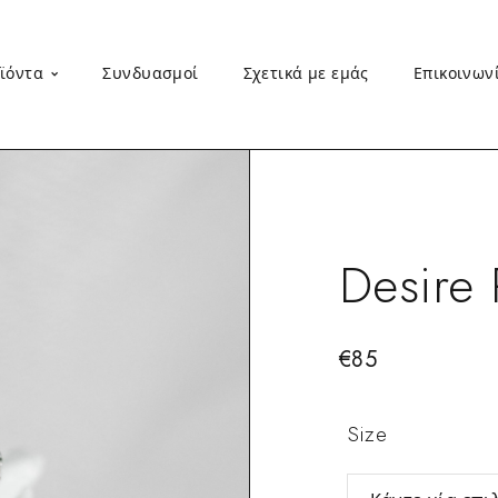
ϊόντα
Συνδυασμοί
Σχετικά με εμάς
Επικοινων
Desire 
€
85
Size