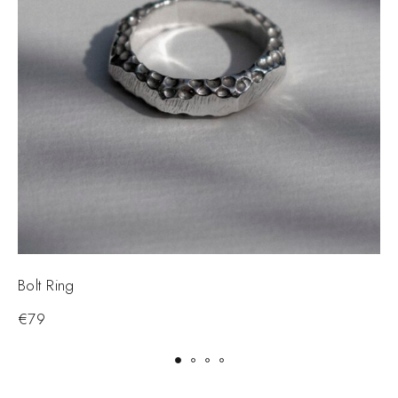
Bolt Ring
F
€
79