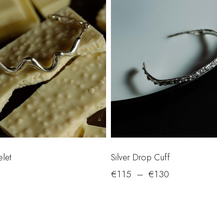
elet
Silver Drop Cuff
€
115
–
€
130