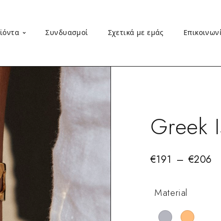
ϊόντα
Συνδυασμοί
Σχετικά με εμάς
Επικοινων
Greek I
€
191
–
€
206
Material