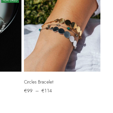
FEATURED
Circles Bracelet
€
99
–
€
114