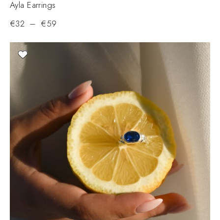
Ayla Earrings
€
32
–
€
59