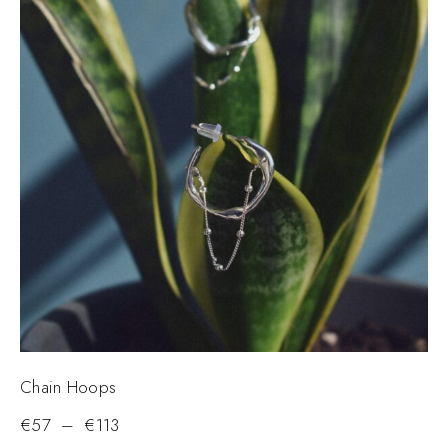
Chain Hoops
€
57
–
€
113