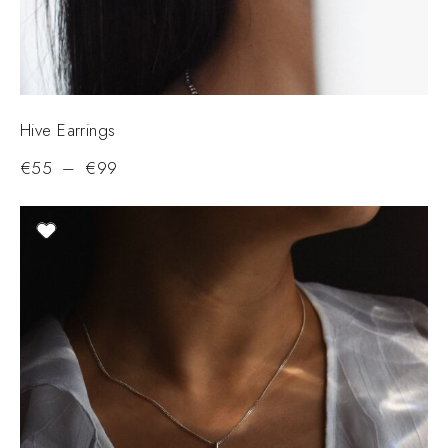
Hive Earrings
€
55
–
€
99