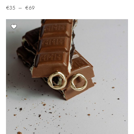
€
35
–
€
69