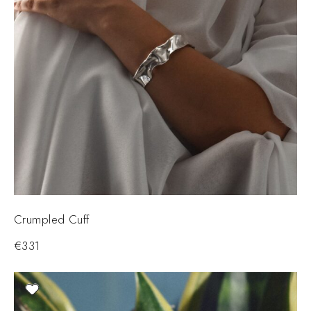
Crumpled Cuff
€
331