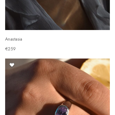
Anastasia
€
259