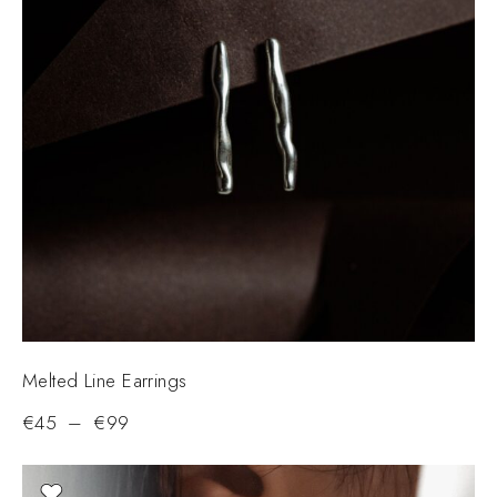
Melted Line Earrings
€
45
–
€
99