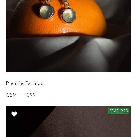
Prehnite Earrings
€
59
–
€
99
FEATURED