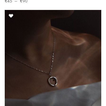
€
45
–
€
90