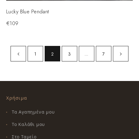
Lucky Blue Pendant
€
109
1
2
3
…
7
Χρήσιμα
Τα Αγαπημένα μου
Το Καλάθι μου
Στο Ταμείο