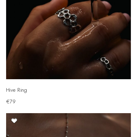
Hive Ring
€
79