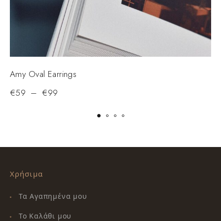
Amy Oval Earrings
M
€
59
–
€
99
Χρήσιμα
Τα Αγαπημένα μου
Το Καλάθι μου