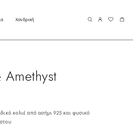
ία
Χονδρική
& Amethyst
δικό κολιέ από ασήμι 925 και φυσικό
στου