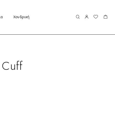
ία
Χονδρική
 Cuff