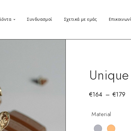
ϊόντα
Συνδυασμοί
Σχετικά με εμάς
Επικοινων
Unique
€
164
–
€
179
Material