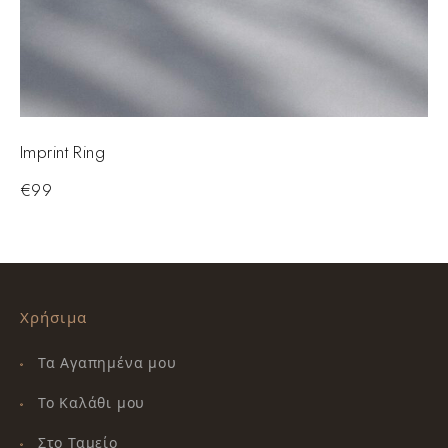
Imprint Ring
€
99
Χρήσιμα
Τα Αγαπημένα μου
Το Καλάθι μου
Στο Ταμείο