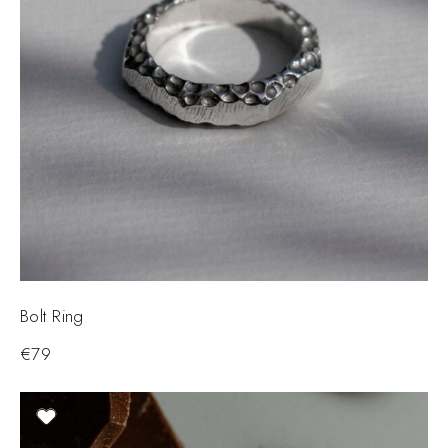
Bolt Ring
€
79