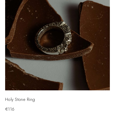
Holy Stone Ring
€
116