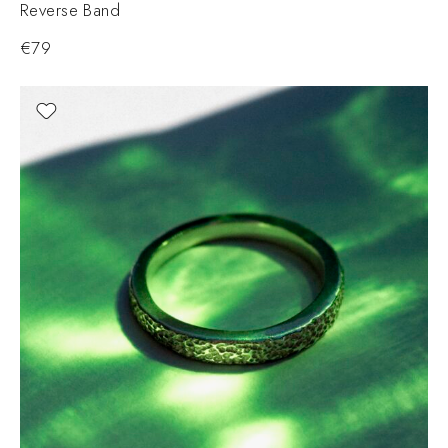
Reverse Band
€
79