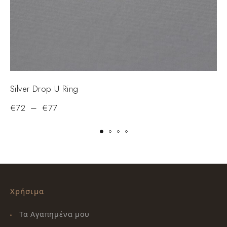
Silver Drop U Ring
D
€
72
–
€
77
Χρήσιμα
Τα Αγαπημένα μου