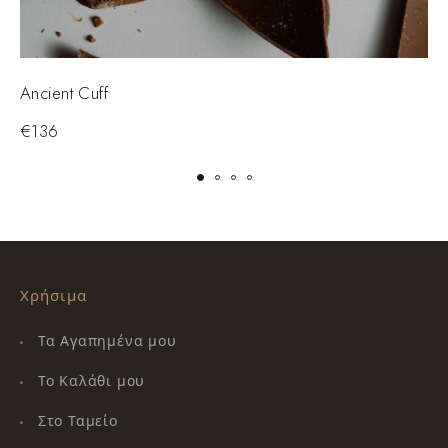
Ancient Cuff
S
€
136
Χρήσιμα
Τα Αγαπημένα μου
Το Καλάθι μου
Στο Ταμείο