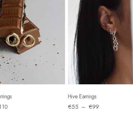
rings
Hive Earrings
110
€
55
–
€
99