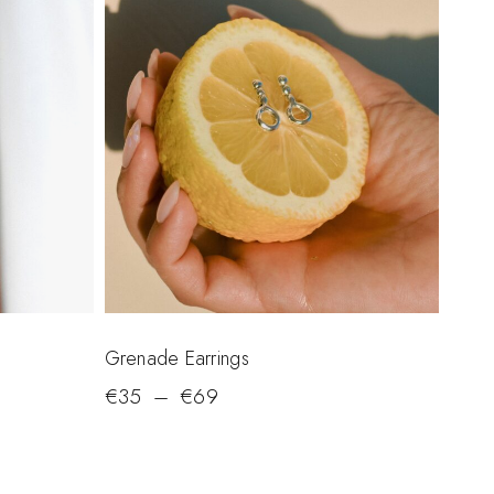
Grenade Earrings
€
35
–
€
69