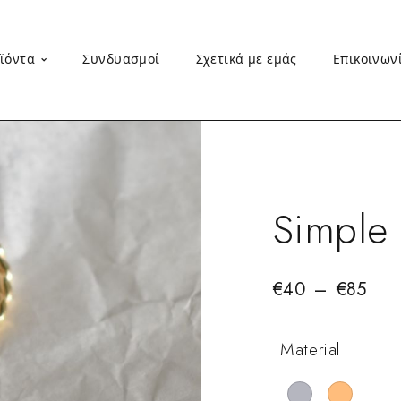
ϊόντα
Συνδυασμοί
Σχετικά με εμάς
Επικοινων
Simple 
€
40
–
€
85
Material