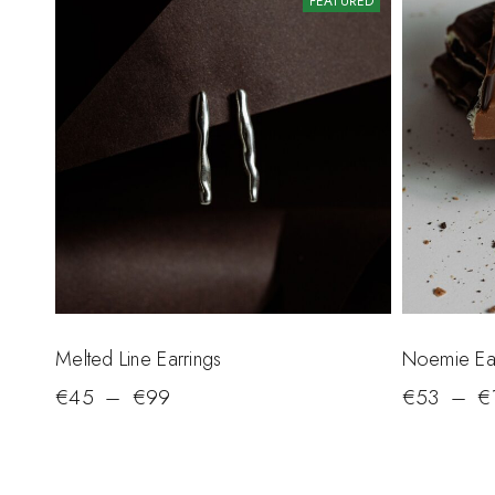
FEATURED
Melted Line Earrings
Noemie Ear
€
45
–
€
99
€
53
–
€